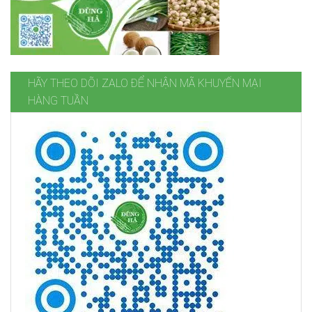
HÃY THEO DÕI ZALO ĐỂ NHẬN MÃ KHUYẾN MẠI
HÀNG TUẦN