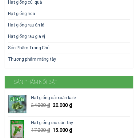
Hạt giống củ, quả
Hạt giống hoa
Hạt giống rau ăn lá
Hạt giống rau gia vị
Sản Phẩm Trang Chủ
Thương phẩm măng tây
SẢN PHẨM NỔI BẬT
Hạt giống cải xoăn kale
Giá
Giá
24.000
₫
20.000
₫
gốc
hiện
là:
tại
Hạt giống rau cần tây
24.000 ₫.
là:
Giá
Giá
17.000
₫
15.000
₫
20.000 ₫.
gốc
hiện