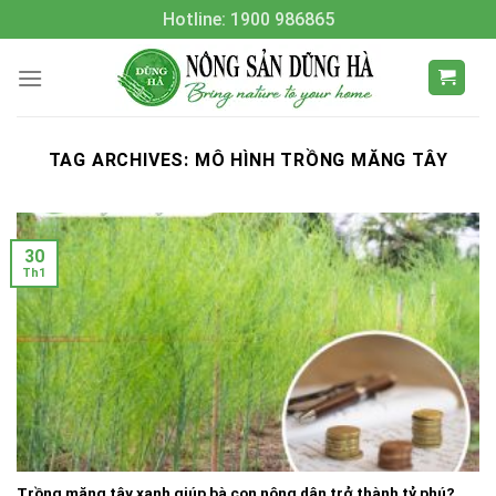
Skip
Hotline: 1900 986865
to
content
TAG ARCHIVES:
MÔ HÌNH TRỒNG MĂNG TÂY
30
Th1
Trồng măng tây xanh giúp bà con nông dân trở thành tỷ phú?