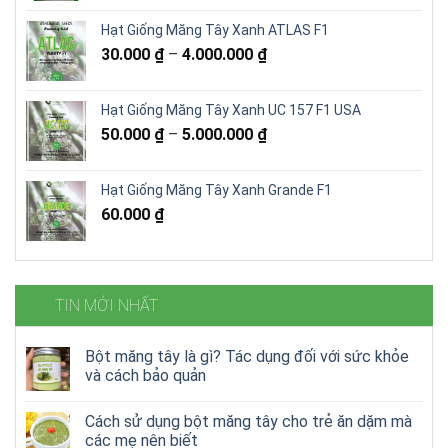
là:
tại
Hạt Giống Măng Tây Xanh ATLAS F1
17.000 ₫.
là:
30.000
₫
–
4.000.000
₫
15.000 ₫.
Hạt Giống Măng Tây Xanh UC 157 F1 USA
50.000
₫
–
5.000.000
₫
Hạt Giống Măng Tây Xanh Grande F1
60.000
₫
TIN MỚI NHẤT
Bột măng tây là gì? Tác dụng đối với sức khỏe
và cách bảo quản
Cách sử dụng bột măng tây cho trẻ ăn dặm mà
các mẹ nên biết