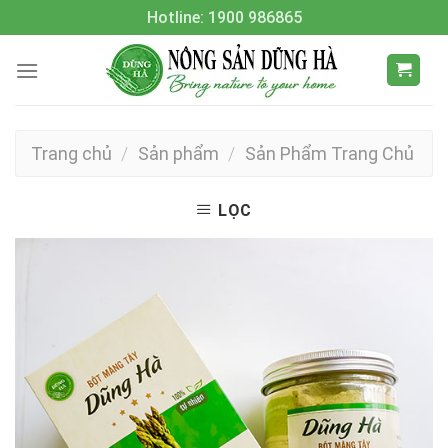
Skip
Hotline: 1900 986865
to
content
Trang chủ
/
Sản phẩm
/
Sản Phẩm Trang Chủ
LỌC