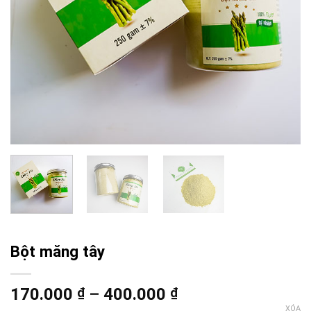
Bột măng tây
170.000
–
400.000
₫
₫
XÓA