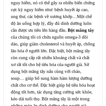
nguy hiểm, nó có thể gây ra nhiều biến chứng
cực kỳ nguy hiểm như: bệnh
huyết áp cao,
ung thư, các bệnh về xương khớp…Một chế
độ ăn uống hợp lý, đầy đủ dinh dưỡng luôn
cần được ưu tiên lên hàng đầu.
Bột măng tây
của chúng tôi có chứa nguồn omega-3 dồi
dào, giúp giảm cholesterol và huyết áp, chống
lão hóa ở người lớn. Đặc biệt, bột măng tây
còn
cung cấp rất nhiều khoáng chất và chất
xơ rất tốt cho hệ tiêu hóa của người già.
Sử
dụng bột măng tây nấu cùng với cháo,
soup… giúp bổ sung hàm hàm lượng dưỡng
chất cho cơ thể. Đặc biệt g
iúp hệ tiêu hóa hoạt
động tốt hơn, tác dụng tăng cường sức khỏe,
kéo dài tuổi thọ.
Bột măng tây
là một trong
những món ăn dinh dưỡng cho người già