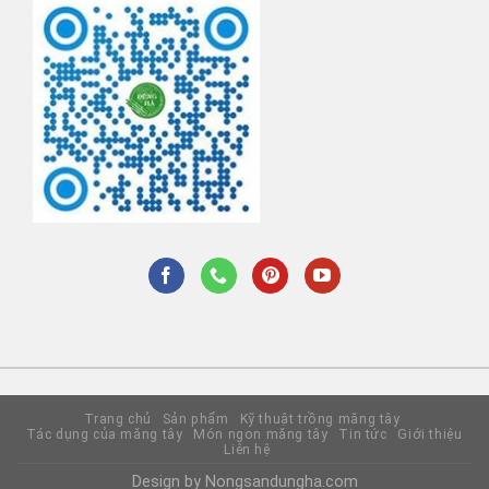
Trang chủ
Sản phẩm
Kỹ thuật trồng măng tây
Tác dụng của măng tây
Món ngon măng tây
Tin tức
Giới thiệu
Liên hệ
Design by Nongsandungha.com