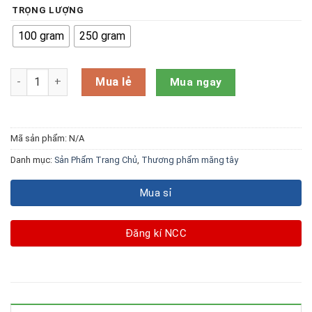
TRỌNG LƯỢNG
100 gram
250 gram
Bột măng tây số lượng
Mua lẻ
Mua ngay
Mã sản phẩm:
N/A
Danh mục:
Sản Phẩm Trang Chủ
,
Thương phẩm măng tây
Mua sỉ
Đăng kí NCC