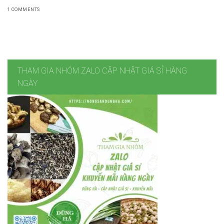
1 COMMENTS
THAM GIA NHÓM ZALO CẬP NHẬT GIÁ SỈ HÀNG
NGÀY