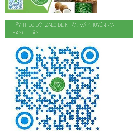
HÃY THEO DÕI ZALO ĐỂ NHẬN MÃ KHUYẾN MẠI
HÀNG TUẦN