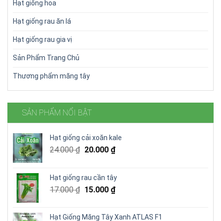
Hạt giống hoa
Hạt giống rau ăn lá
Hạt giống rau gia vị
Sản Phẩm Trang Chủ
Thương phẩm măng tây
SẢN PHẨM NỔI BẬT
Hạt giống cải xoăn kale
Giá
Giá
24.000
₫
20.000
₫
gốc
hiện
là:
tại
Hạt giống rau cần tây
24.000 ₫.
là:
Giá
Giá
17.000
₫
15.000
₫
20.000 ₫.
gốc
hiện
là:
tại
Hạt Giống Măng Tây Xanh ATLAS F1
17.000 ₫.
là: