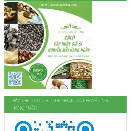
HÃY THEO DÕI ZALO ĐỂ NHẬN MÃ KHUYẾN MẠI
HÀNG TUẦN