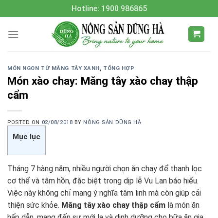
Skip
Hotline: 1900 986865
to
content
MÓN NGON TỪ MĂNG TÂY XANH
,
TỔNG HỢP
Món xào chay: Măng tây xào chay thập
cẩm
POSTED ON
02/08/2018
BY
NÔNG SẢN DŨNG HÀ
Mục lục
Tháng 7 hàng năm, nhiều người chọn ăn chay để thanh lọc
cơ thể và tâm hồn, đặc biệt trong dịp lễ Vu Lan báo hiếu.
Việc này không chỉ mang ý nghĩa tâm linh mà còn giúp cải
thiện sức khỏe.
Măng tây xào chay thập cẩm
là món ăn
hấp dẫn, mang đến sự mới lạ và dinh dưỡng cho bữa ăn gia