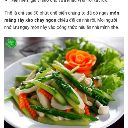
Nếm nếm gia vị sao cho vừa khẩu vị ăn rồi tắt lửa.
Thế là chỉ sau 30 phút chế biến chúng ta đã có ngay
món
măng tây xào chay ngon
chiêu đãi cả nhà rồi. Mọi người
nhớ lưu ngay món này vào công thức nấu ăn nhà mình nhé.