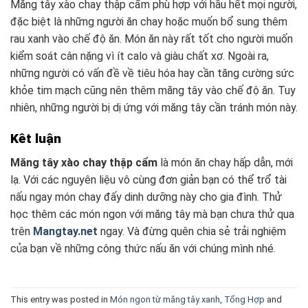
Măng tây xào chay thập cẩm phù hợp với hầu hết mọi người,
đặc biệt là những người ăn chay hoặc muốn bổ sung thêm
rau xanh vào chế độ ăn. Món ăn này rất tốt cho người muốn
kiểm soát cân nặng vì ít calo và giàu chất xơ. Ngoài ra,
những người có vấn đề về tiêu hóa hay cần tăng cường sức
khỏe tim mạch cũng nên thêm măng tây vào chế độ ăn. Tuy
nhiên, những người bị dị ứng với măng tây cần tránh món này.
Kêt luận
Măng tây xào chay thập cẩm
là món ăn chay hấp dẫn, mới
lạ. Với các nguyên liệu vô cùng đơn giản bạn có thể trổ tài
nấu ngay món chay đấy dinh dưỡng này cho gia đình. Thử
học thêm các món ngon với măng tây mà bạn chưa thử qua
trên
Mangtay.net
ngay. Và đừng quên chia sẻ trải nghiệm
của bạn về những công thức nấu ăn với chúng mình nhé.
This entry was posted in
Món ngon từ măng tây xanh
,
Tổng Hợp
and