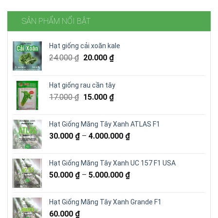
SẢN PHẨM NỔI BẬT
Hạt giống cải xoăn kale
Giá
Giá
24.000
₫
20.000
₫
gốc
hiện
là:
tại
Hạt giống rau cần tây
24.000 ₫.
là:
Giá
Giá
17.000
₫
15.000
₫
20.000 ₫.
gốc
hiện
là:
tại
Hạt Giống Măng Tây Xanh ATLAS F1
17.000 ₫.
là:
30.000
₫
–
4.000.000
₫
15.000 ₫.
Hạt Giống Măng Tây Xanh UC 157 F1 USA
50.000
₫
–
5.000.000
₫
Hạt Giống Măng Tây Xanh Grande F1
60.000
₫