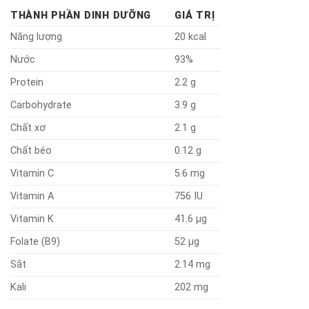
THÀNH PHẦN DINH DƯỠNG
GIÁ TRỊ
Năng lượng
20 kcal
Nước
93%
Protein
2.2 g
Carbohydrate
3.9 g
Chất xơ
2.1 g
Chất béo
0.12 g
Vitamin C
5.6 mg
Vitamin A
756 IU
Vitamin K
41.6 µg
Folate (B9)
52 µg
Sắt
2.14 mg
Kali
202 mg