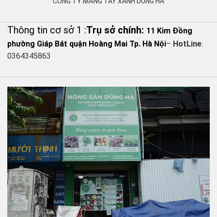
CÔNG TY MĂNG TÂY XANH DŨNG HÀ
Thông tin cơ sở 1 :
Trụ sở chính:
11 Kim Đồng
phường Giáp Bát quận Hoàng Mai Tp. Hà Nội
–
HotLine
:
0364345863