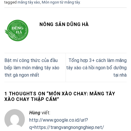
tagged
măng tây xào
,
Món ngon từ măng tây
.
NÔNG SẢN DŨNG HÀ
Bật mí công thức của đầu
Tổng hợp 3+ cách làm măng
bếp làm món măng tây xào
tây xào cá hồi ngon bổ dưỡng
thịt gà ngon nhất
tại nhà
1 THOUGHTS ON “
MÓN XÀO CHAY: MĂNG TÂY
XÀO CHAY THẬP CẨM
”
Hùng
viết:
http://www.google.co.id/url?
q=https://trangvangnongnghiep.net/