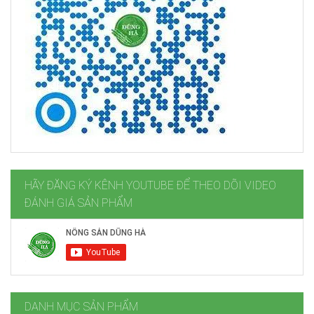
HÃY ĐĂNG KÝ KÊNH YOUTUBE ĐỂ THEO DÕI VIDEO
ĐÁNH GIÁ SẢN PHẨM
DANH MỤC SẢN PHẨM