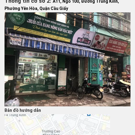
Thông tin cơ sở 2:
A11, Ngõ 100, Đường Trung Kính,
Phường Yên Hòa, Quận Cầu Giấy
Bản đồ hướng dẫn