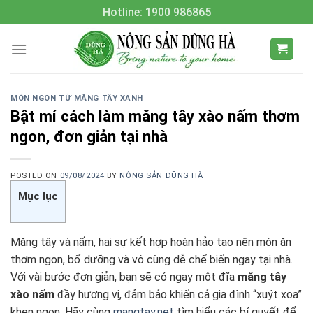
Skip
Hotline: 1900 986865
to
content
MÓN NGON TỪ MĂNG TÂY XANH
Bật mí cách làm măng tây xào nấm thơm
ngon, đơn giản tại nhà
POSTED ON
09/08/2024
BY
NÔNG SẢN DŨNG HÀ
Mục lục
Măng tây và nấm, hai sự kết hợp hoàn hảo tạo nên món ăn
thơm ngon, bổ dưỡng và vô cùng dễ chế biến ngay tại nhà.
Với vài bước đơn giản, bạn sẽ có ngay một đĩa
măng tây
xào nấm
đầy hương vị, đảm bảo khiến cả gia đình “xuýt xoa”
khen ngon. Hãy cùng
mangtay.net
tìm hiểu các bí quyết để