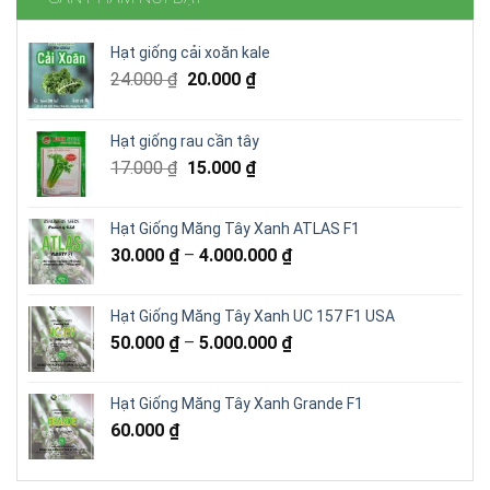
Hạt giống cải xoăn kale
Giá
Giá
24.000
₫
20.000
₫
gốc
hiện
là:
tại
Hạt giống rau cần tây
24.000 ₫.
là:
Giá
Giá
17.000
₫
15.000
₫
20.000 ₫.
gốc
hiện
là:
tại
Hạt Giống Măng Tây Xanh ATLAS F1
17.000 ₫.
là:
30.000
₫
–
4.000.000
₫
15.000 ₫.
Hạt Giống Măng Tây Xanh UC 157 F1 USA
50.000
₫
–
5.000.000
₫
Hạt Giống Măng Tây Xanh Grande F1
60.000
₫