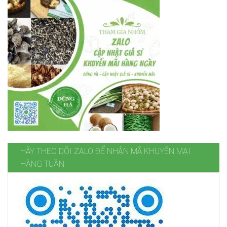
HÃY THEO DÕI ZALO ĐỂ NHẬN MÃ KHUYẾN MẠI
HÀNG TUẦN