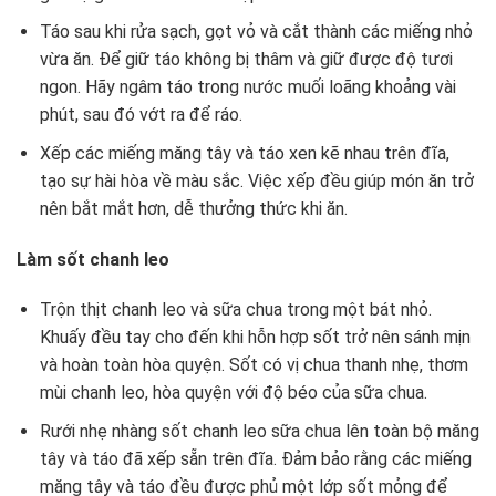
Táo sau khi rửa sạch, gọt vỏ và cắt thành các miếng nhỏ
vừa ăn. Để giữ táo không bị thâm và giữ được độ tươi
ngon. Hãy ngâm táo trong nước muối loãng khoảng vài
phút, sau đó vớt ra để ráo.
Xếp các miếng măng tây và táo xen kẽ nhau trên đĩa,
tạo sự hài hòa về màu sắc. Việc xếp đều giúp món ăn trở
nên bắt mắt hơn, dễ thưởng thức khi ăn.
Làm sốt chanh leo
Trộn thịt chanh leo và sữa chua trong một bát nhỏ.
Khuấy đều tay cho đến khi hỗn hợp sốt trở nên sánh mịn
và hoàn toàn hòa quyện. Sốt có vị chua thanh nhẹ, thơm
mùi chanh leo, hòa quyện với độ béo của sữa chua.
Rưới nhẹ nhàng sốt chanh leo sữa chua lên toàn bộ măng
tây và táo đã xếp sẵn trên đĩa. Đảm bảo rằng các miếng
măng tây và táo đều được phủ một lớp sốt mỏng để