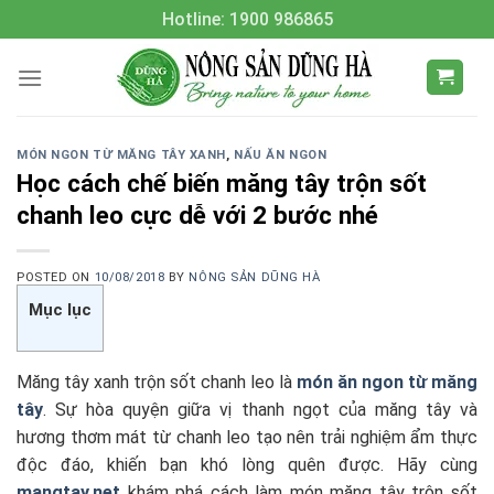
Skip
Hotline: 1900 986865
to
content
MÓN NGON TỪ MĂNG TÂY XANH
,
NẤU ĂN NGON
Học cách chế biến măng tây trộn sốt
chanh leo cực dễ với 2 bước nhé
POSTED ON
10/08/2018
BY
NÔNG SẢN DŨNG HÀ
Mục lục
Măng tây xanh trộn sốt chanh leo là
món ăn ngon từ măng
tây
. Sự hòa quyện giữa vị thanh ngọt của măng tây và
hương thơm mát từ chanh leo tạo nên trải nghiệm ẩm thực
độc đáo, khiến bạn khó lòng quên được. Hãy cùng
mangtay.net
khám phá cách làm món măng tây trộn sốt