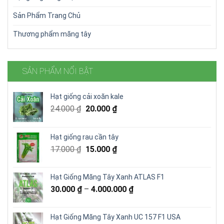
Sản Phẩm Trang Chủ
Thương phẩm măng tây
SẢN PHẨM NỔI BẬT
Hạt giống cải xoăn kale
Giá
Giá
24.000
₫
20.000
₫
gốc
hiện
là:
tại
Hạt giống rau cần tây
24.000 ₫.
là:
Giá
Giá
17.000
₫
15.000
₫
20.000 ₫.
gốc
hiện
là:
tại
Hạt Giống Măng Tây Xanh ATLAS F1
17.000 ₫.
là:
30.000
₫
–
4.000.000
₫
15.000 ₫.
Hạt Giống Măng Tây Xanh UC 157 F1 USA