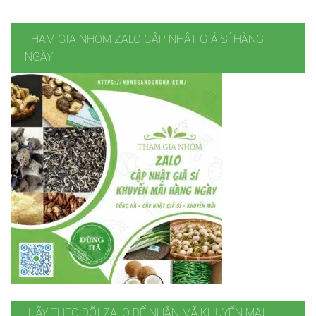
THAM GIA NHÓM ZALO CẬP NHẬT GIÁ SỈ HÀNG
NGÀY
HÃY THEO DÕI ZALO ĐỂ NHẬN MÃ KHUYẾN MẠI