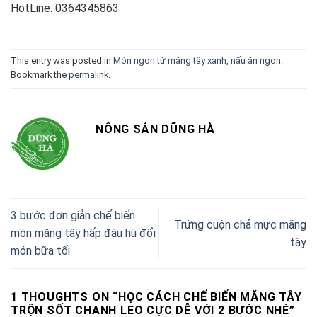
HotLine: 0364345863
This entry was posted in
Món ngon từ măng tây xanh
,
nấu ăn ngon
.
Bookmark the
permalink
.
NÔNG SẢN DŨNG HÀ
3 bước đơn giản chế biến
Trứng cuộn chả mực măng
món măng tây hấp đậu hũ đổi
tây
món bữa tối
1 THOUGHTS ON “
HỌC CÁCH CHẾ BIẾN MĂNG TÂY
TRỘN SỐT CHANH LEO CỰC DỄ VỚI 2 BƯỚC NHÉ
”