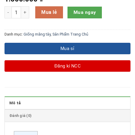
Hạt Giống Măng Tây Xanh Xenolim F1 Hà Lan số lượng
Mua lẻ
Mua ngay
Danh mục:
Giống măng tây
,
Sản Phẩm Trang Chủ
Mua sỉ
Đăng kí NCC
Mô tả
Đánh giá (0)