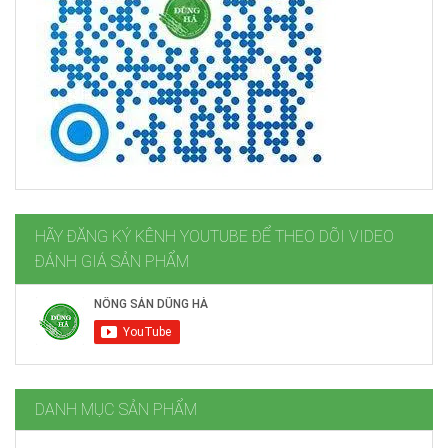
HÃY ĐĂNG KÝ KÊNH YOUTUBE ĐỂ THEO DÕI VIDEO
ĐÁNH GIÁ SẢN PHẨM
DANH MỤC SẢN PHẨM