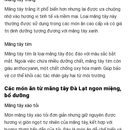
Măng tây trắng ít phổ biến hơn nhưng lại được ưa chuộng
nhờ vào hương vị tinh tế và mềm mại. Loại măng tây này
thường được sử dụng trong các món ăn cao cấp và có giá
trị dinh dưỡng tương đương với măng tây xanh.
Măng tây tím
Măng tây tím là loại măng tây độc đáo với màu sắc bắt
mắt. Ngoài việc chứa nhiều dưỡng chất, măng tây tím còn
giàu anthocyanin, một chất chống oxy hóa mạnh. Giúp bảo
vệ cơ thể khỏi các tác nhân gây hại từ môi trường.
Các món ăn từ măng tây Đà Lạt ngon miệng,
bổ dưỡng
Măng tây xào tỏi
Món măng tây xào tỏi đơn giản nhưng giữ nguyên được
hương vị giòn ngọt tự nhiên của măng tây, kết hợp với
hương thơm hấp dẫn của tỏi. Đây là món ăn dễ chế biến và