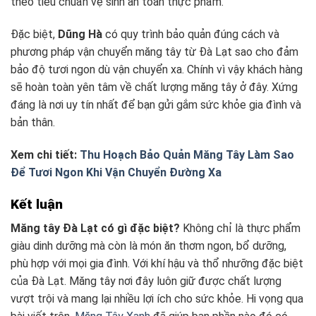
theo tiêu chuẩn vệ sinh an toàn thực phẩm.
Đặc biệt,
Dũng Hà
có quy trình bảo quản đúng cách và
phương pháp vận chuyển măng tây từ Đà Lạt sao cho đảm
bảo độ tươi ngon dù vận chuyển xa. Chính vì vậy khách hàng
sẽ hoàn toàn yên tâm về chất lượng măng tây ở đây. Xứng
đáng là nơi uy tín nhất để bạn gửi gắm sức khỏe gia đình và
bản thân.
Xem chi tiết:
Thu Hoạch Bảo Quản Măng Tây Làm Sao
Để Tươi Ngon Khi Vận Chuyển Đường Xa
Kết luận
Măng tây Đà Lạt có gì đặc biệt?
K
hông chỉ là thực phẩm
giàu dinh dưỡng mà còn là món ăn thơm ngon, bổ dưỡng,
phù hợp với mọi gia đình. Với khí hậu và thổ nhưỡng đặc biệt
của Đà Lạt. Măng tây nơi đây luôn giữ được chất lượng
vượt trội và mang lại nhiều lợi ích cho sức khỏe. Hi vọng qua