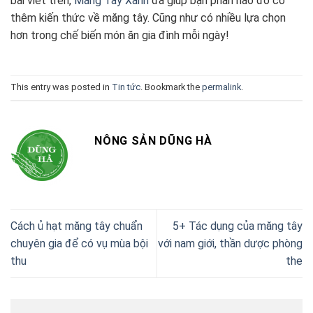
bài viết trên,
Măng Tây Xanh
đã giúp bạn phần nào đó có
thêm kiến thức về măng tây. Cũng như có nhiều lựa chọn
hơn trong chế biến món ăn gia đình mỗi ngày!
This entry was posted in
Tin tức
. Bookmark the
permalink
.
NÔNG SẢN DŨNG HÀ
Cách ủ hạt măng tây chuẩn
5+ Tác dụng của măng tây
chuyên gia để có vụ mùa bội
với nam giới, thần dược phòng
thu
the