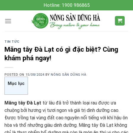
Skip
Hotline: 1900 986865
to
content
TIN TỨC
Măng tây Đà Lạt có gì đặc biệt? Cùng
khám phá ngay!
POSTED ON
15/08/2024
BY
NÔNG SẢN DŨNG HÀ
Mục lục
Măng tây Đà Lạt
từ lâu đã trở thành loại rau được ưa
chuộng bởi hương vị tươi ngon và giá trị dinh dưỡng cao.
Được trồng tại vùng đất cao nguyên nổi tiếng với khí hậu ôn
hòa và thổ nhưỡng giàu dinh dưỡng. Măng tây Đà Lạt không
chỉ là thực phẩm bổ dưỡng mà còn là món ăn thú vị cho các