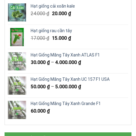
Hạt giống cải xoăn kale
Giá
Giá
24.000
₫
20.000
₫
gốc
hiện
là:
tại
Hạt giống rau cần tây
24.000 ₫.
là:
Giá
Giá
17.000
₫
15.000
₫
20.000 ₫.
gốc
hiện
là:
tại
Hạt Giống Măng Tây Xanh ATLAS F1
17.000 ₫.
là:
30.000
₫
–
4.000.000
₫
15.000 ₫.
Hạt Giống Măng Tây Xanh UC 157 F1 USA
50.000
₫
–
5.000.000
₫
Hạt Giống Măng Tây Xanh Grande F1
60.000
₫