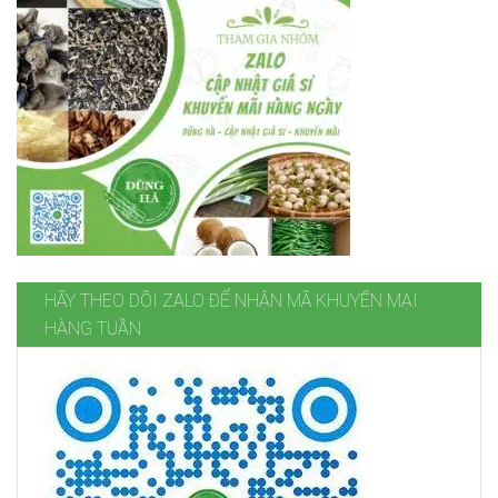
HÃY THEO DÕI ZALO ĐỂ NHẬN MÃ KHUYẾN MẠI
HÀNG TUẦN