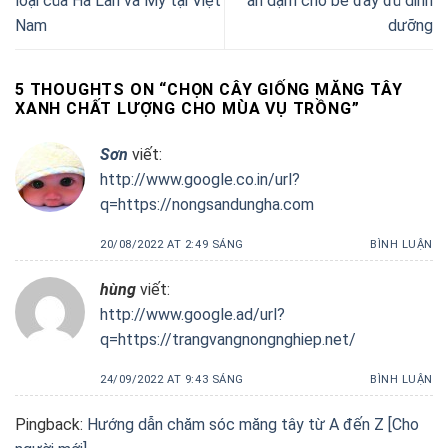
loại của Hà Lan và Mỹ tại Việt
ăn dặm cho bé đầy đủ dinh
Nam
dưỡng
5 THOUGHTS ON “
CHỌN CÂY GIỐNG MĂNG TÂY
XANH CHẤT LƯỢNG CHO MÙA VỤ TRỒNG
”
Sơn
viết:
http://www.google.co.in/url?
q=https://nongsandungha.com
20/08/2022 AT 2:49 SÁNG
BÌNH LUẬN
hùng
viết:
http://www.google.ad/url?
q=https://trangvangnongnghiep.net/
24/09/2022 AT 9:43 SÁNG
BÌNH LUẬN
Pingback:
Hướng dẫn chăm sóc măng tây từ A đến Z [Cho