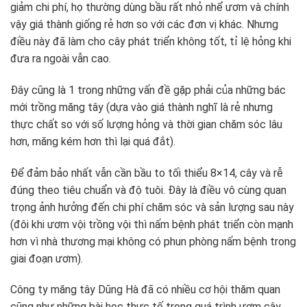
giảm chi phí, họ thường dùng bầu rất nhỏ nhể ươm và chính
vậy giá thành giống rẻ hơn so với các đơn vị khác. Nhưng
điều này đã làm cho cây phát triển không tốt, tỉ lệ hỏng khi
đưa ra ngoài vẫn cao.
Đây cũng là 1 trong những vấn đề gặp phải của những bác
mới trồng măng tây (dựa vào giá thành nghĩ là rẻ nhưng
thực chất so với số lượng hỏng và thời gian chăm sóc lâu
hơn, măng kém hơn thì lại quá đắt).
Để đảm bảo nhất vẫn cần bầu to tối thiểu 8×14, cây và rễ
đúng theo tiêu chuẩn và độ tuôi. Đây là điều vô cùng quan
trọng ảnh hưởng đến chi phí chăm sóc và sản lượng sau này
(đôi khi ươm vội trồng vội thì nấm bệnh phát triển còn mạnh
hơn vì nhà thương mại không có phun phòng nấm bệnh trong
giai đoạn ươm).
Công ty măng tây Dũng Hà đã có nhiều cơ hội thăm quan
cũng như những bài học thực tế trong quá trình ươm cây,