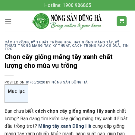
Skip
Hotline: 1900 986865
to
content
CÁCH TRỒNG, KỸ THUẬT TRỒNG HOA
,
HẠT GIỐNG MĂNG TÂY
,
KỸ
THUẬT TRỒNG MĂNG TÂY
,
KỸ THUẬT, CÁCH TRỒNG RAU CỦ QUẢ
,
TIN
TỨC
Chọn cây giống măng tây xanh chất
lượng cho mùa vụ trồng
POSTED ON
01/06/2020
BY
NÔNG SẢN DŨNG HÀ
Mục lục
Bạn chưa biết
cách chọn cây giống măng tây xanh
chất
lượng? Bạn đang tìm kiếm cây giống măng tây xanh để bắt
đầu trồng trọt?
Măng tây xanh Dũng Hà
cung cấp giống
măng tây xanh chuẩn, khỏe mạnh, năng suất cao, giúp bạn