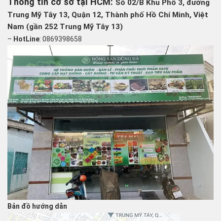
Thông tin cơ sở tại HCM:
Số 02/B Khu Phố 3, đường
Trung Mỹ Tây 13, Quận 12, Thành phố Hồ Chí Minh, Việt
Nam (gần 252 Trung Mỹ Tây 13)
–
HotLine
: 0869398658
Bản đồ hướng dẫn