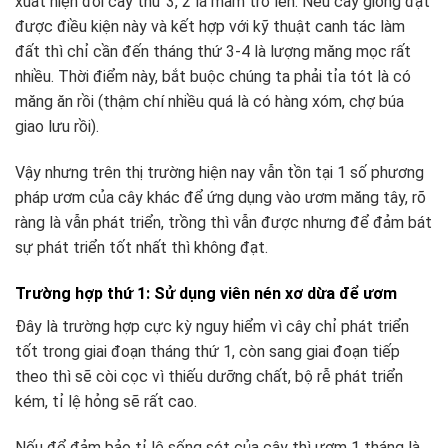
xuất hiện đời cây thứ 3, 2 lá mầm trở lên. Nếu cây giống đạt
được điều kiện này và kết hợp với kỹ thuật canh tác làm
đất thì chỉ cần đến tháng thứ 3-4 là lượng măng mọc rất
nhiều. Thời điểm này, bắt buộc chúng ta phải tỉa tót là có
măng ăn rồi (thậm chí nhiều quá là có hàng xóm, chợ búa
giao lưu rồi).
Vậy nhưng trên thị trường hiện nay vẫn tồn tại 1 số phương
pháp ươm của cây khác để ứng dụng vào ươm măng tây, rõ
ràng là vẫn phát triển, trồng thì vẫn được nhưng để đảm bát
sự phát triển tốt nhất thì không đạt.
️Trường hợp thứ 1: Sử dụng viên nén xơ dừa để ươm
Đây là trường hợp cực kỳ nguy hiểm vì cây chỉ phát triển
tốt trong giai đoạn tháng thứ 1, còn sang giai đoạn tiếp
theo thì sẽ còi cọc vì thiếu dưỡng chất, bộ rễ phát triển
kém, tỉ lệ hỏng sẽ rất cao.
Nếu để đảm bảo tỉ lệ sống sót của cây thì ươm 1 tháng là