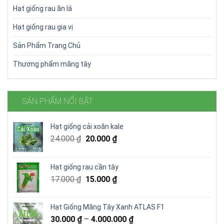
Hạt giống rau ăn lá
Hạt giống rau gia vị
Sản Phẩm Trang Chủ
Thương phẩm măng tây
SẢN PHẨM NỔI BẬT
Hạt giống cải xoăn kale
Giá
Giá
24.000
₫
20.000
₫
gốc
hiện
là:
tại
Hạt giống rau cần tây
24.000 ₫.
là:
Giá
Giá
17.000
₫
15.000
₫
20.000 ₫.
gốc
hiện
là:
tại
Hạt Giống Măng Tây Xanh ATLAS F1
17.000 ₫.
là:
30.000
₫
–
4.000.000
₫
15.000 ₫.