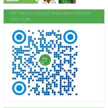
HÃY THEO DÕI ZALO ĐỂ NHẬN MÃ KHUYẾN MẠI
HÀNG TUẦN