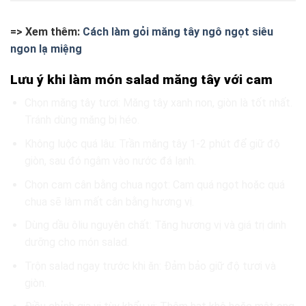
=> Xem thêm:
Cách làm gỏi măng tây ngô ngọt siêu
ngon lạ miệng
Lưu ý khi làm món salad măng tây với cam
Chọn măng tây tươi: Măng tây xanh non, giòn là tốt nhất.
Tránh dùng măng bị héo.
Không luộc quá lâu: Trần măng tây 1-2 phút để giữ độ
giòn, sau đó ngâm vào nước đá lạnh.
Chọn cam cân bằng chua ngọt: Cam quá ngọt hoặc quá
chua sẽ làm mất cân bằng hương vị.
Dùng dầu ôliu nguyên chất: Tăng hương vị và giá trị dinh
dưỡng cho món salad.
Trộn salad ngay trước khi ăn: Đảm bảo giữ độ tươi và
giòn.