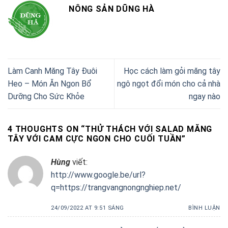
NÔNG SẢN DŨNG HÀ
Làm Canh Măng Tây Đuôi
Học cách làm gỏi măng tây
Heo – Món Ăn Ngon Bổ
ngô ngọt đổi món cho cả nhà
Dưỡng Cho Sức Khỏe
ngay nào
4 THOUGHTS ON “
THỬ THÁCH VỚI SALAD MĂNG
TÂY VỚI CAM CỰC NGON CHO CUỐI TUẦN
”
Hùng
viết:
http://www.google.be/url?
q=https://trangvangnongnghiep.net/
24/09/2022 AT 9:51 SÁNG
BÌNH LUẬN