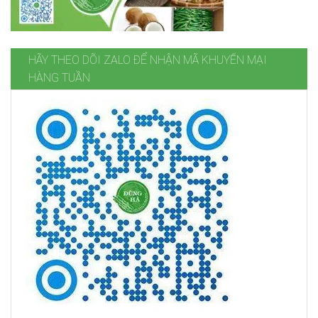
HÃY THEO DÕI ZALO ĐỂ NHẬN MÃ KHUYẾN MẠI
HÀNG TUẦN