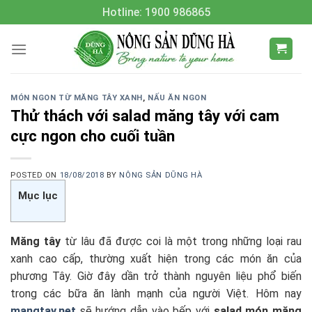
Skip
Hotline: 1900 986865
to
content
MÓN NGON TỪ MĂNG TÂY XANH
,
NẤU ĂN NGON
Thử thách với salad măng tây với cam
cực ngon cho cuối tuần
POSTED ON
18/08/2018
BY
NÔNG SẢN DŨNG HÀ
Mục lục
Măng tây
từ lâu đã được coi là một trong những loại rau
xanh cao cấp, thường xuất hiện trong các món ăn của
phương Tây. Giờ đây dần trở thành nguyên liệu phổ biến
trong các bữa ăn lành mạnh của người Việt. Hôm nay
mangtay.net
sẽ hướng dẫn vào bếp với
salad món măng