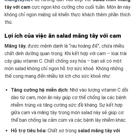
tây với cam
cực ngon khó cưỡng cho cuối tuần. Món ăn này
không chỉ ngon miệng sẽ khiến thực khách thêm phần thích
thú.
Lợi ích của việc ăn salad măng tây với cam
Măng tây
, được mệnh danh là “rau hoàng đế”, chứa nhiều
chất dinh dưỡng quan trọng. Khi kết hợp với cam – loại trái
cây giàu vitamin C. Chất chống oxy hóa – bạn sẽ có một
món salad không chỉ ngon hỗ trợ sức khoẻ. Không những
thế cong mang đến nhiều lợi ích cho sức khoẻ như:
Tăng cường hệ miễn dịch:
Nhờ vào lượng vitamin C dồi
dào từ cam, món ăn này giúp cơ thể chống lại các bệnh
nhiễm trùng và tăng cường sức đề kháng. Sự kết hợp
giữa cam và măng tây trong món salad này sẽ giúp cơ
thể bạn chống lại cảm cúm và các bệnh lây nhiễm khác.
Hỗ trợ tiêu hóa:
Chất xơ trong
salad măng tây với