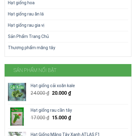
Hạt giống hoa
Hạt giống rau ăn lá
Hạt giống rau gia vị
Sản Phẩm Trang Chủ
Thương phẩm măng tây
SẢN PHẨM NỔI BẬT
Hạt giống cải xoăn kale
Giá
Giá
24.000
₫
20.000
₫
gốc
hiện
là:
tại
Hạt giống rau cần tây
24.000 ₫.
là:
Giá
Giá
17.000
₫
15.000
₫
20.000 ₫.
gốc
hiện
là:
tại
Hạt Giống Măng Tây Xanh ATLAS F1