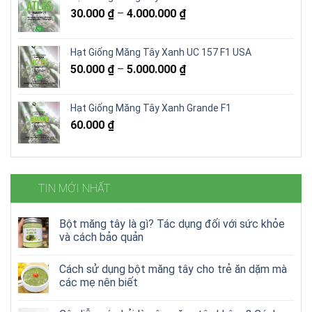
17.000 ₫.
là:
30.000
₫
–
4.000.000
₫
15.000 ₫.
Hạt Giống Măng Tây Xanh UC 157 F1 USA
50.000
₫
–
5.000.000
₫
Hạt Giống Măng Tây Xanh Grande F1
60.000
₫
TIN MỚI NHẤT
Bột măng tây là gì? Tác dụng đối với sức khỏe
và cách bảo quản
Cách sử dụng bột măng tây cho trẻ ăn dặm mà
các mẹ nên biết