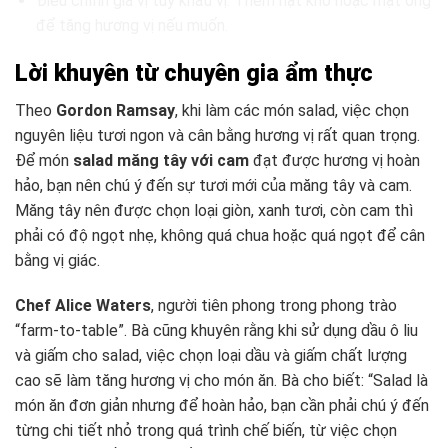
Điều chỉnh gia vị tùy khẩu vị: Thêm hạt khô hoặc mật ong
để tăng hương vị nếu muốn.
Lời khuyên từ chuyên gia ẩm thực
Theo
Gordon Ramsay
, khi làm các món salad, việc chọn
nguyên liệu tươi ngon và cân bằng hương vị rất quan trọng.
Để món
salad măng tây với cam
đạt được hương vị hoàn
hảo, bạn nên chú ý đến sự tươi mới của măng tây và cam.
Măng tây nên được chọn loại giòn, xanh tươi, còn cam thì
phải có độ ngọt nhẹ, không quá chua hoặc quá ngọt để cân
bằng vị giác.
Chef Alice Waters
, người tiên phong trong phong trào
“farm-to-table”. Bà cũng khuyên rằng khi sử dụng dầu ô liu
và giấm cho salad, việc chọn loại dầu và giấm chất lượng
cao sẽ làm tăng hương vị cho món ăn. Bà cho biết: “Salad là
món ăn đơn giản nhưng để hoàn hảo, bạn cần phải chú ý đến
từng chi tiết nhỏ trong quá trình chế biến, từ việc chọn