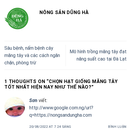
NÔNG SẢN DŨNG HÀ
Sâu bệnh, nấm bệnh cây
Mô hình trồng măng tây đạt
măng tây và các cách ngăn
năng suất cao tại Đà Lạt
chặn, phòng trừ
1 THOUGHTS ON “
CHỌN HẠT GIỐNG MĂNG TÂY
TỐT NHẤT HIỆN NAY NHƯ THẾ NÀO?
”
Sơn
viết:
http://www.google.com.ng/url?
q=https://nongsandungha.com
20/08/2022 AT 7:24 SÁNG
BÌNH LUẬN