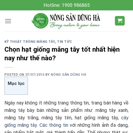
Skip
Hotline: 1900 986865
to
content
KỸ THUẬT TRỒNG MĂNG TÂY
,
TIN TỨC
Chọn hạt giống măng tây tốt nhất hiện
nay như thế nào?
POSTED ON
07/07/2016
BY
NÔNG SẢN DŨNG HÀ
Mục lục
Ngày nay không ít những trang thông tin, trang bán hàng về
măng tây bày bán những sản phẩm như: măng tây xanh,
măng tây trắng, măng tây tím, hạt giống măng tây,
cây
giống măng tây. Các thông tin
với những hình ảnh đa dạng,
sản phẩm bắt mắt, giá thành hấp dẫn. Thế nhưng thật sự,