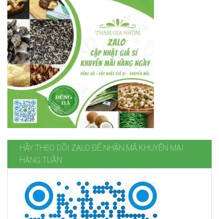
HÃY THEO DÕI ZALO ĐỂ NHẬN MÃ KHUYẾN MẠI
HÀNG TUẦN