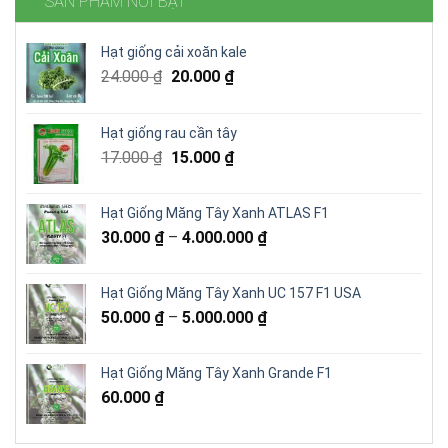
SẢN PHẨM NỔI BẬT
Hạt giống cải xoăn kale
Giá
Giá
24.000
₫
20.000
₫
gốc
hiện
là:
tại
Hạt giống rau cần tây
24.000 ₫.
là:
Giá
Giá
17.000
₫
15.000
₫
20.000 ₫.
gốc
hiện
là:
tại
Hạt Giống Măng Tây Xanh ATLAS F1
17.000 ₫.
là:
30.000
₫
–
4.000.000
₫
15.000 ₫.
Hạt Giống Măng Tây Xanh UC 157 F1 USA
50.000
₫
–
5.000.000
₫
Hạt Giống Măng Tây Xanh Grande F1
60.000
₫