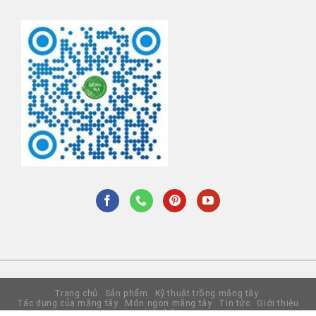
Trang chủ
Sản phẩm
Kỹ thuật trồng măng tây
Tác dụng của măng tây
Món ngon măng tây
Tin tức
Giới thiệu
Liên hệ