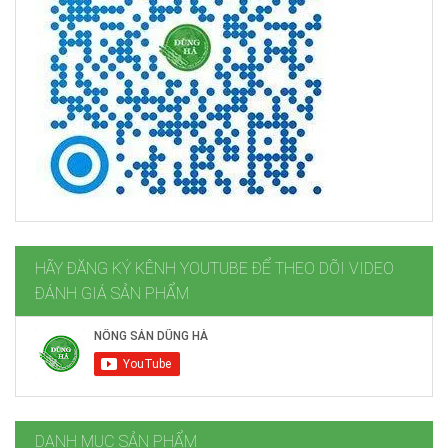
HÃY ĐĂNG KÝ KÊNH YOUTUBE ĐỂ THEO DÕI VIDEO
ĐÁNH GIÁ SẢN PHẨM
DANH MỤC SẢN PHẨM